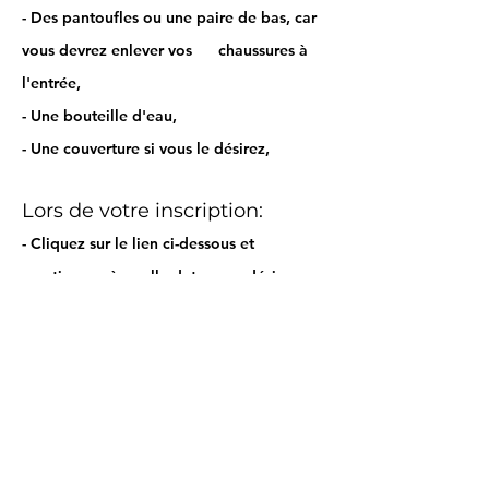
- Des pantoufles ou une paire de bas, car
vous devrez enlever vos chaussures à
l'entrée,
- Une bouteille d'eau,
- Une couverture si vous le désirez,
Lors de votre inscription:
- Cliquez sur le lien ci-dessous et
mentionnez à
quelle date
vous désirez
vous inscrire ET votre
numéro de
téléphone
pour vous rejoindre à la
dernière minute.